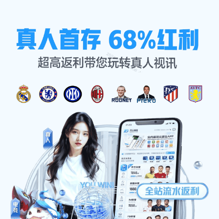
星空XK·(中国)集团
掌握全球体育脉搏
实时比分 · 深度资讯 · 专业数据 · 赛事百
科
立即探索赛事